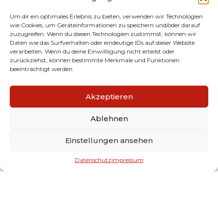
Um dir ein optimales Erlebnis zu bieten, verwenden wir Technologien
wie Cookies, um Geräteinformationen zu speichern und/oder darauf
Statik inkl. dazugehöriger Konstruktionspläne
zuzugreifen. Wenn du diesen Technologien zustimmst, können wir
Daten wie das Surfverhalten oder eindeutige IDs auf dieser Website
verarbeiten. Wenn du deine Einwillligung nicht erteilst oder
zurückziehst, können bestimmte Merkmale und Funktionen
ALLE PROJEKTE
beeinträchtigt werden.
Akzeptieren
GALLERIE
Projektbilder
Ablehnen
Einstellungen ansehen
Datenschutz
Impressum