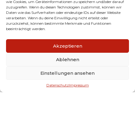
wie Cookies, um Geräteinformationen zu speichern und/oder darauf
Statik inkl. dazugehöriger Konstruktionspläne
zuzugreifen. Wenn du diesen Technologien zustimmst, können wir
Daten wie das Surfverhalten oder eindeutige IDs auf dieser Website
verarbeiten. Wenn du deine Einwillligung nicht erteilst oder
zurückziehst, können bestimmte Merkmale und Funktionen
ALLE PROJEKTE
beeinträchtigt werden.
Akzeptieren
GALLERIE
Projektbilder
Ablehnen
Einstellungen ansehen
Datenschutz
Impressum